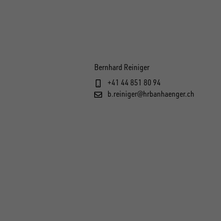
Bernhard Reiniger
+41 44 851 80 94
b.reiniger@hrbanhaenger.ch