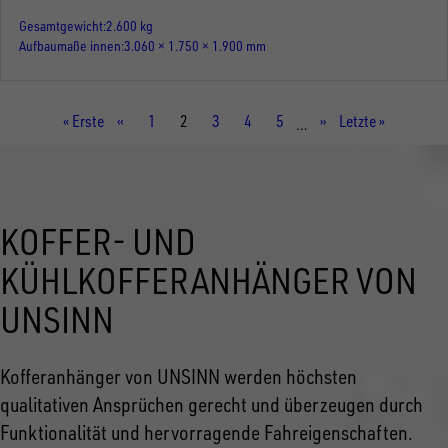
Gesamtgewicht
2.600 kg
Aufbaumaße innen
3.060 × 1.750 × 1.900 mm
Erste
« Erste
Vorherige
‹‹
Seite
1
Aktuelle
2
Seite
3
Seite
4
Seite
5
Nächste
››
Letzte
Letzte »
…
Seite
Seite
Seite
Seite
Seite
KOFFER- UND
KÜHLKOFFERANHÄNGER VON
UNSINN
Kofferanhänger von UNSINN werden höchsten
qualitativen Ansprüchen gerecht und überzeugen durch
Funktionalität und hervorragende Fahreigenschaften.