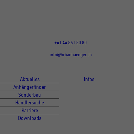
Wehntalerstrasse 5
8155
Nassenwil
CH
Öffnungszeiten:
Mo-Fr: 07:30 - 12:00 Uhr
13:15 - 17:30 Uhr
+41 44 851 80 80
info@hrbanhaenger.ch
Für Kunden
Für Händler
Aktuelles
Infos
Anhängerfinder
Sonderbau
Händlersuche
Karriere
Downloads