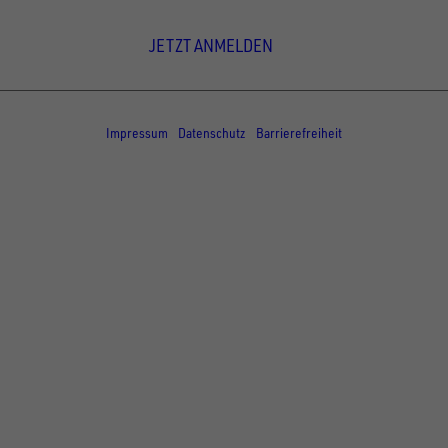
Newsletter Anmeldung
JETZT ANMELDEN
© Copyright - UNSINN Fahrzeugtechnik
Impressum
Datenschutz
Barrierefreiheit