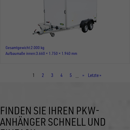
Gesamtgewicht
2.000 kg
Aufbaumaße innen
3.660 × 1.750 × 1.940 mm
Aktuelle
1
Seite
2
Seite
3
Seite
4
Seite
5
Nächste
››
Letzte
Letzte »
…
Seite
Seite
Seite
FINDEN SIE IHREN PKW-
ANHÄNGER SCHNELL UND