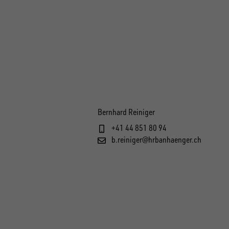
Bernhard Reiniger
+41 44 851 80 94
b.reiniger@hrbanhaenger.ch