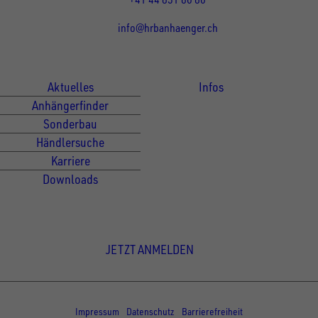
info@hrbanhaenger.ch
Für Kunden
Für Händler
Aktuelles
Infos
Anhängerfinder
Sonderbau
Händlersuche
Karriere
Downloads
Newsletter Anmeldung
JETZT ANMELDEN
© Copyright - UNSINN Fahrzeugtechnik
Impressum
Datenschutz
Barrierefreiheit