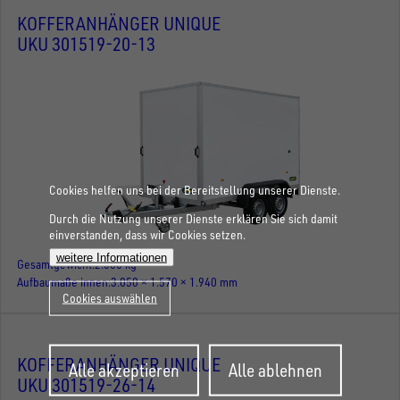
KOFFERANHÄNGER UNIQUE
UKU 301519-20-13
Cookies helfen uns bei der Bereitstellung unserer Dienste.
Durch die Nutzung unserer Dienste erklären Sie sich damit
einverstanden, dass wir Cookies setzen.
weitere Informationen
Gesamtgewicht
2.000 kg
Aufbaumaße innen
3.050 × 1.570 × 1.940 mm
Cookies auswählen
Zustimmung
KOFFERANHÄNGER UNIQUE
Alle akzeptieren
Alle ablehnen
zurückziehen
UKU 301519-26-14