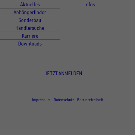
Aktuelles
Infos
Anhängerfinder
Sonderbau
Händlersuche
Karriere
Downloads
Newsletter Anmeldung
JETZT ANMELDEN
© Copyright - UNSINN Fahrzeugtechnik
Impressum
Datenschutz
Barrierefreiheit