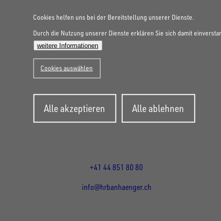
Cookies helfen uns bei der Bereitstellung unserer Dienste.
Durch die Nutzung unserer Dienste erklären Sie sich damit einversta
weitere Informationen
Cookies auswählen
UNSINN Fahrzeugtechnik Standort Schweiz
HRB Heinemann AG
Zustimmung
Wehntalerstrasse 5
Alle akzeptieren
Alle ablehnen
zurückziehen
8155
Nassenwil
CH
Öffnungszeiten:
Mo-Fr: 07:30 - 12:00 Uhr
13:15 - 17:30 Uhr
+41 44 851 80 80
info@hrbanhaenger.ch
Für Kunden
Für Händler