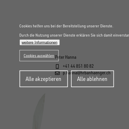
Cookies helfen uns bei der Bereitstellung unserer Dienste.
Durch die Nutzung unserer Dienste erklären Sie sich damit einversta
weitere Informationen
Cookies auswählen
Peter Hanna
+41 44 851 80 82
p.hanna@hrbanhaenger.ch
Zustimmung
Alle akzeptieren
Alle ablehnen
zurückziehen