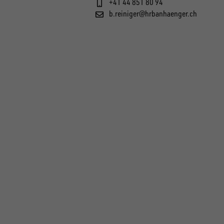
+41 44 851 80 94
b.reiniger@hrbanhaenger.ch