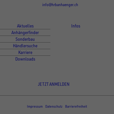
info@hrbanhaenger.ch
Für Kunden
Für Händler
Aktuelles
Infos
Anhängerfinder
Sonderbau
Händlersuche
Karriere
Downloads
Newsletter Anmeldung
JETZT ANMELDEN
© Copyright - UNSINN Fahrzeugtechnik
Impressum
Datenschutz
Barrierefreiheit