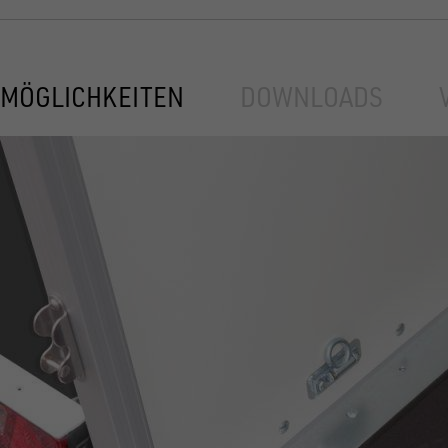
MÖGLICHKEITEN
DOWNLOADS
UNSINN Absenkanhänger: Transportlös
KOFFERANHÄNGER