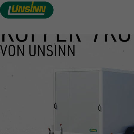
KOFFER-/K
Direkt
zum
Inhalt
VON UNSINN