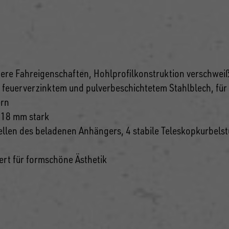
ichere Fahreigenschaften, Hohlprofilkonstruktion verschwe
feuerverzinktem und pulverbeschichtetem Stahlblech, fü
ern
 18 mm stark
tellen des beladenen Anhängers, 4 stabile Teleskopkurbels
iert für formschöne Ästhetik