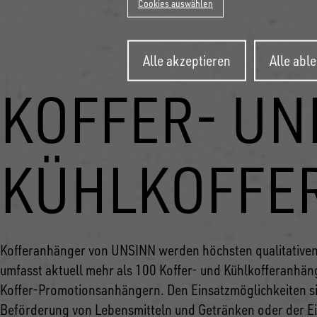
Cookies auswählen
Zustimmung
Alle akzeptieren
Alle abl
zurückziehen
KOFFER- UN
KÜHLKOFFE
Kofferanhänger von UNSINN werden höchsten qualitativen
umfasst aktuell mehr als 100 Koffer- und Kühlkofferanhän
Koffer-Promotionsanhängern. Den Einsatzmöglichkeiten si
Beförderung von Lebensmitteln und Getränken oder der Eins