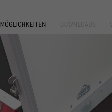
MÖGLICHKEITEN
DOWNLOADS
UNSINN Absenkanhänger: Transportlös
KOFFERANHÄNGER