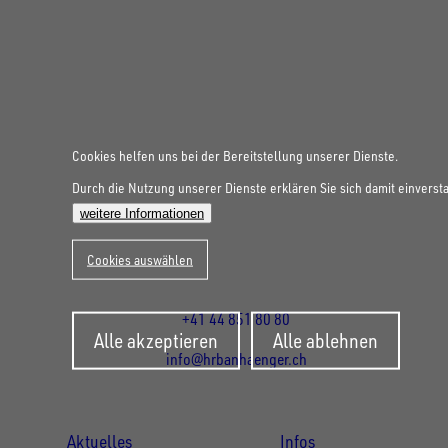
UNSINN Fahrzeugtechnik Standort Schweiz
Cookies helfen uns bei der Bereitstellung unserer Dienste.
HRB Heinemann AG
Durch die Nutzung unserer Dienste erklären Sie sich damit einverst
Wehntalerstrasse 5
weitere Informationen
8155
Nassenwil
CH
Öffnungszeiten:
Cookies auswählen
Mo-Fr: 07:30 - 12:00 Uhr
13:15 - 17:30 Uhr
+41 44 851 80 80
Zustimmung
Alle akzeptieren
Alle ablehnen
zurückziehen
info@hrbanhaenger.ch
Für Kunden
Für Händler
Aktuelles
Infos