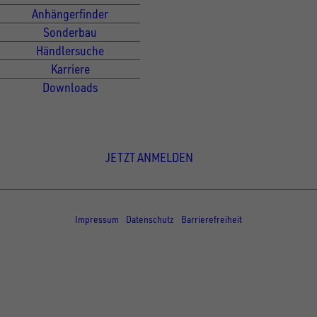
Anhängerfinder
Sonderbau
Händlersuche
Karriere
Downloads
Newsletter Anmeldung
JETZT ANMELDEN
© Copyright - UNSINN Fahrzeugtechnik
Impressum
Datenschutz
Barrierefreiheit