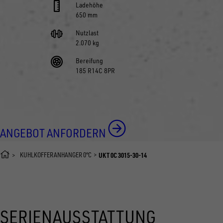
Ladehöhe
650 mm
Nutzlast
2.070 kg
Bereifung
185 R14C 8PR
ANGEBOT ANFORDERN
KÜHLKOFFERANHÄNGER 0°C
UKT 0C 3015-30-14
SERIENAUSSTATTUNG