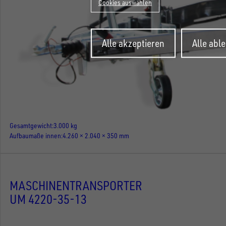
Cookies auswählen
Zustimmung
Alle akzeptieren
Alle abl
zurückziehen
Gesamtgewicht
3.000 kg
Aufbaumaße innen
4.260 × 2.040 × 350 mm
MASCHINENTRANSPORTER
UM 4220-35-13