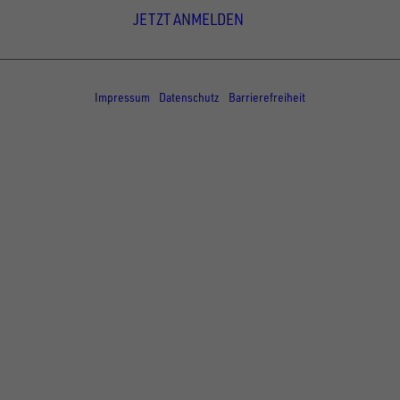
JETZT ANMELDEN
© Copyright - UNSINN Fahrzeugtechnik
Impressum
Datenschutz
Barrierefreiheit