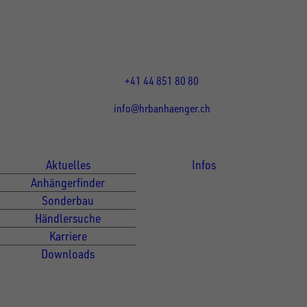
8155
Nassenwil
CH
Öffnungszeiten:
Mo-Fr: 07:30 - 12:00 Uhr
13:15 - 17:30 Uhr
+41 44 851 80 80
info@hrbanhaenger.ch
Für Kunden
Für Händler
Aktuelles
Infos
Anhängerfinder
Sonderbau
Händlersuche
Karriere
Downloads
Newsletter Anmeldung