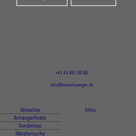
UNSINN Fahrzeugtechnik Standort Schweiz
HRB Heinemann AG
Wehntalerstrasse 5
8155
Nassenwil
CH
Öffnungszeiten:
Mo-Fr: 07:30 - 12:00 Uhr
13:15 - 17:30 Uhr
+41 44 851 80 80
info@hrbanhaenger.ch
Für Kunden
Für Händler
Aktuelles
Infos
Anhängerfinder
Sonderbau
Händlersuche