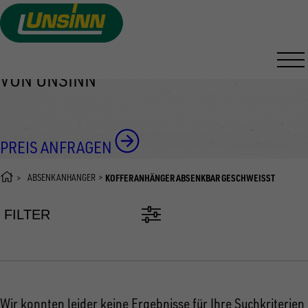
KOFFERANHÄNGER
Direkt
zum
ABSENKBAR GESCHWEISST
Inhalt
VON UNSINN
PREIS ANFRAGEN
ABSENKANHÄNGER
KOFFERANHÄNGER ABSENKBAR GESCHWEISST
FILTER
Wir konnten leider keine Ergebnisse für Ihre Suchkriterien