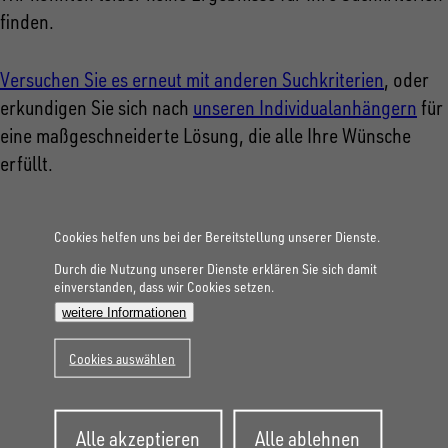
finden.
Versuchen Sie es erneut mit anderen Suchkriterien
, oder
erkundigen Sie sich nach
unseren Individualanhängern
für
eine maßgeschneiderte Lösung, die alle Ihre Wünsche
erfüllt.
Cookies helfen uns bei der Bereitstellung unserer Dienste.
FOLGE UNS AUF SOCIAL MEDIA
Durch die Nutzung unserer Dienste erklären Sie sich damit
einverstanden, dass wir Cookies setzen.
weitere Informationen
Cookies auswählen
Zustimmung
Alle akzeptieren
Alle ablehnen
zurückziehen