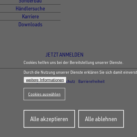
Sonderbau
Händlersuche
Karriere
Downloads
Newsletter Anmeldung
JETZT ANMELDEN
Cookies helfen uns bei der Bereitstellung unserer Dienste.
Durch die Nutzung unserer Dienste erklären Sie sich damit einvers
© Copyright - UNSINN Fahrzeugtechnik
weitere Informationen
Impressum
Datenschutz
Barrierefreiheit
Cookies auswählen
Zustimmung
Alle akzeptieren
Alle ablehnen
zurückziehen