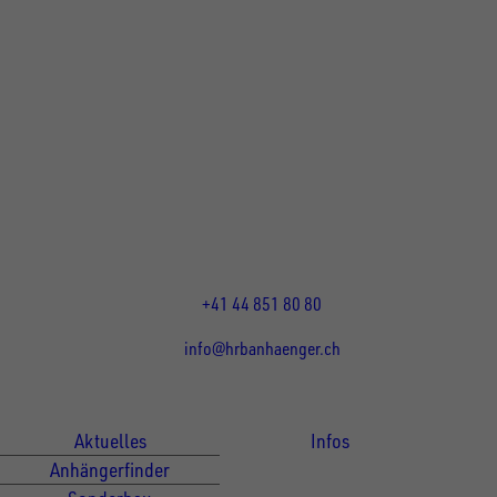
UNSINN Fahrzeugtechnik Standort Schweiz
HRB Heinemann AG
Wehntalerstrasse 5
8155
Nassenwil
CH
Öffnungszeiten:
Mo-Fr: 07:30 - 12:00 Uhr
13:15 - 17:30 Uhr
+41 44 851 80 80
info@hrbanhaenger.ch
Für Kunden
Für Händler
Aktuelles
Infos
Anhängerfinder