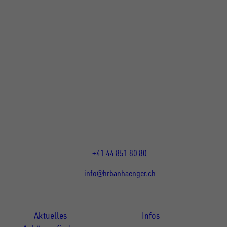
UNSINN Fahrzeugtechnik Standort Schweiz
HRB Heinemann AG
Wehntalerstrasse 5
8155
Nassenwil
CH
Öffnungszeiten:
Mo-Fr: 07:30 - 12:00 Uhr
13:15 - 17:30 Uhr
+41 44 851 80 80
info@hrbanhaenger.ch
Für Kunden
Für Händler
Aktuelles
Infos