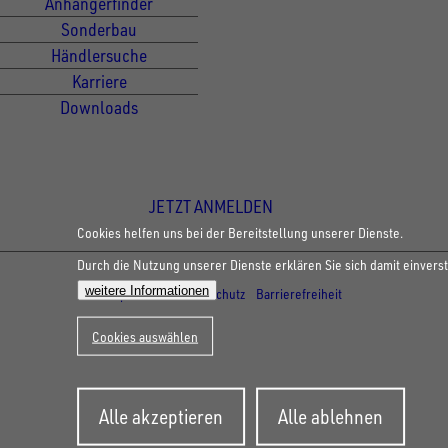
Anhängerfinder
Sonderbau
Händlersuche
Karriere
Downloads
Newsletter Anmeldung
JETZT ANMELDEN
Cookies helfen uns bei der Bereitstellung unserer Dienste.
Durch die Nutzung unserer Dienste erklären Sie sich damit einvers
© Copyright - UNSINN Fahrzeugtechnik
weitere Informationen
Impressum
Datenschutz
Barrierefreiheit
Cookies auswählen
Zustimmung
Alle akzeptieren
Alle ablehnen
zurückziehen