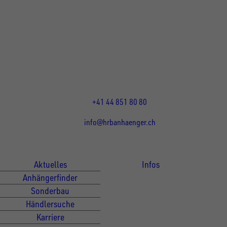
UNSINN Fahrzeugtechnik Standort Schweiz
HRB Heinemann AG
Wehntalerstrasse 5
8155
Nassenwil
CH
Öffnungszeiten:
Mo-Fr: 07:30 - 12:00 Uhr
13:15 - 17:30 Uhr
+41 44 851 80 80
info@hrbanhaenger.ch
Für Kunden
Für Händler
Aktuelles
Infos
Anhängerfinder
Sonderbau
Händlersuche
Karriere