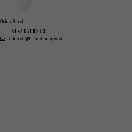
Oskar Burch
+41 44 851 80-83
o.burch@hrbanhaenger.ch
FOLGE UNS AUF SOCIAL MEDIA