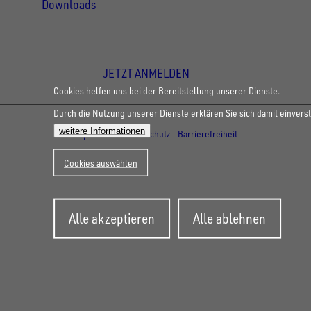
Downloads
Newsletter Anmeldung
JETZT ANMELDEN
Cookies helfen uns bei der Bereitstellung unserer Dienste.
Durch die Nutzung unserer Dienste erklären Sie sich damit einvers
© Copyright - UNSINN Fahrzeugtechnik
weitere Informationen
Impressum
Datenschutz
Barrierefreiheit
Cookies auswählen
Zustimmung
Alle akzeptieren
Alle ablehnen
zurückziehen