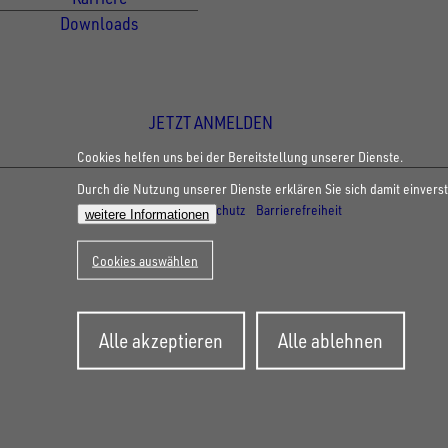
Downloads
Newsletter Anmeldung
JETZT ANMELDEN
Cookies helfen uns bei der Bereitstellung unserer Dienste.
Durch die Nutzung unserer Dienste erklären Sie sich damit einvers
© Copyright - UNSINN Fahrzeugtechnik
Impressum
Datenschutz
Barrierefreiheit
weitere Informationen
Cookies auswählen
Zustimmung
Alle akzeptieren
Alle ablehnen
zurückziehen