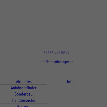
UNSINN Fahrzeugtechnik Standort Schweiz
HRB Heinemann AG
Wehntalerstrasse 5
8155
Nassenwil
CH
Öffnungszeiten:
Mo-Fr: 07:30 - 12:00 Uhr
13:15 - 17:30 Uhr
+41 44 851 80 80
info@hrbanhaenger.ch
Für Kunden
Für Händler
Aktuelles
Infos
Anhängerfinder
Sonderbau
Händlersuche
Karriere