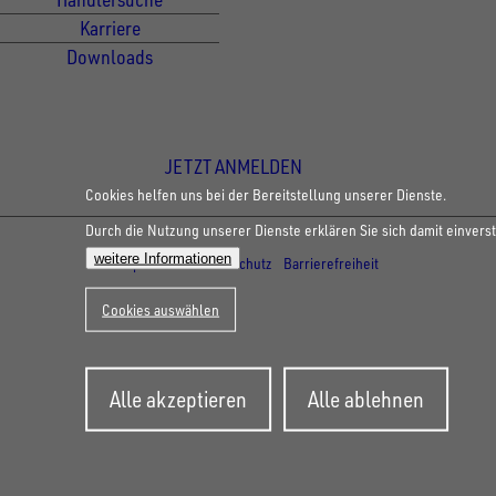
Karriere
Downloads
Newsletter Anmeldung
JETZT ANMELDEN
Cookies helfen uns bei der Bereitstellung unserer Dienste.
Durch die Nutzung unserer Dienste erklären Sie sich damit einvers
© Copyright - UNSINN Fahrzeugtechnik
weitere Informationen
Impressum
Datenschutz
Barrierefreiheit
Cookies auswählen
Zustimmung
Alle akzeptieren
Alle ablehnen
zurückziehen