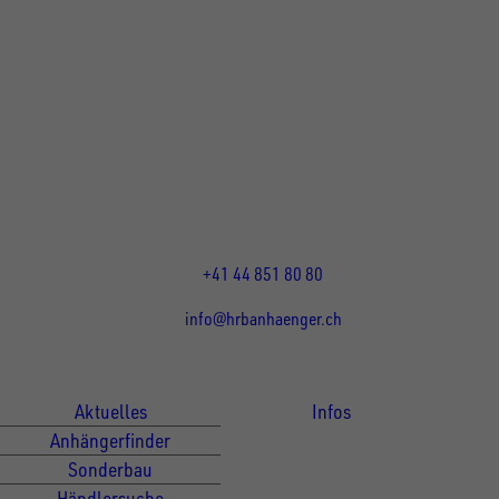
UNSINN Fahrzeugtechnik Standort Schweiz
HRB Heinemann AG
Wehntalerstrasse 5
8155
Nassenwil
CH
Öffnungszeiten:
Mo-Fr: 07:30 - 12:00 Uhr
13:15 - 17:30 Uhr
+41 44 851 80 80
info@hrbanhaenger.ch
Für Kunden
Für Händler
Aktuelles
Infos
Anhängerfinder
Sonderbau
Händlersuche