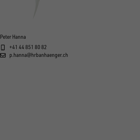
Peter Hanna
+41 44 851 80 82
p.hanna@hrbanhaenger.ch
FOLGE UNS AUF SOCIAL MEDIA