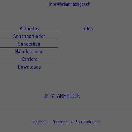
info@hrbanhaenger.ch
Für Kunden
Für Händler
Aktuelles
Infos
Anhängerfinder
Sonderbau
Händlersuche
Karriere
Downloads
Newsletter Anmeldung
JETZT ANMELDEN
© Copyright - UNSINN Fahrzeugtechnik
Impressum
Datenschutz
Barrierefreiheit