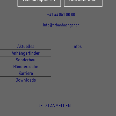
Mo-Fr: 07:30 - 12:00 Uhr
13:15 - 17:30 Uhr
+41 44 851 80 80
info@hrbanhaenger.ch
Für Kunden
Für Händler
Aktuelles
Infos
Anhängerfinder
Sonderbau
Händlersuche
Karriere
Downloads
Newsletter Anmeldung
JETZT ANMELDEN