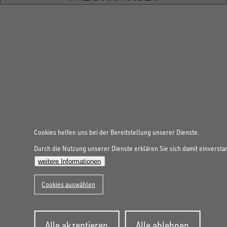
FOLGE UNS AUF SOCIAL MEDIA
Cookies helfen uns bei der Bereitstellung unserer Dienste.
Durch die Nutzung unserer Dienste erklären Sie sich damit einversta
weitere Informationen
UNSINN Fahrzeugtechnik Standort Schweiz
HRB Heinemann AG
Cookies auswählen
Wehntalerstrasse 5
8155
Nassenwil
CH
Öffnungszeiten:
Zustimmung
Alle akzeptieren
Alle ablehnen
zurückziehen