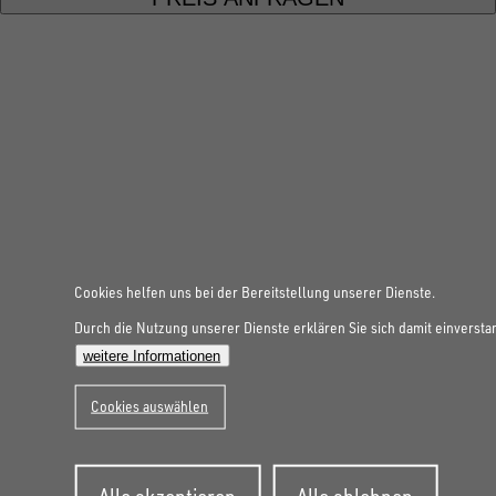
FOLGE UNS AUF SOCIAL MEDIA
Cookies helfen uns bei der Bereitstellung unserer Dienste.
Durch die Nutzung unserer Dienste erklären Sie sich damit einversta
weitere Informationen
UNSINN Fahrzeugtechnik Standort Schweiz
HRB Heinemann AG
Cookies auswählen
Wehntalerstrasse 5
8155
Nassenwil
CH
Öffnungszeiten:
Zustimmung
Alle akzeptieren
Alle ablehnen
zurückziehen