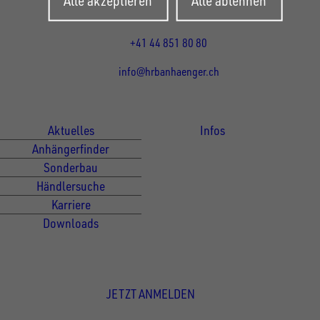
Mo-Fr: 07:30 - 12:00 Uhr
13:15 - 17:30 Uhr
+41 44 851 80 80
info@hrbanhaenger.ch
Für Kunden
Für Händler
Aktuelles
Infos
Anhängerfinder
Sonderbau
Händlersuche
Karriere
Downloads
Newsletter Anmeldung
JETZT ANMELDEN