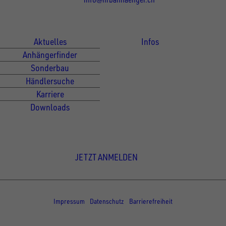
Für Kunden
Für Händler
Aktuelles
Infos
Anhängerfinder
Sonderbau
Händlersuche
Karriere
Downloads
Newsletter Anmeldung
JETZT ANMELDEN
© Copyright - UNSINN Fahrzeugtechnik
Impressum
Datenschutz
Barrierefreiheit