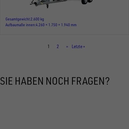
Gesamtgewicht
2.600 kg
Aufbaumaße innen
4.260 × 1.750 × 1.940 mm
Aktuelle
1
Seite
2
Nächste
››
Letzte
Letzte »
Seite
Seite
Seite
SIE HABEN NOCH FRAGEN?