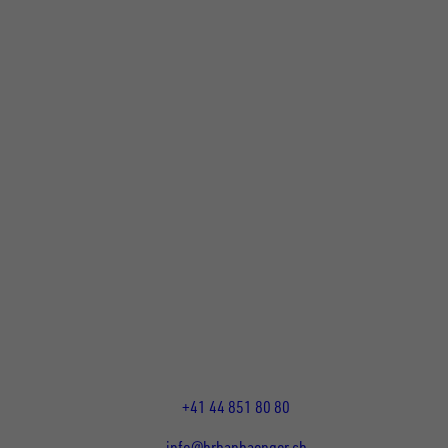
UNSINN Fahrzeugtechnik Standort Schweiz
HRB Heinemann AG
Wehntalerstrasse 5
8155
Nassenwil
CH
Öffnungszeiten:
Mo-Fr: 07:30 - 12:00 Uhr
13:15 - 17:30 Uhr
+41 44 851 80 80
info@hrbanhaenger.ch