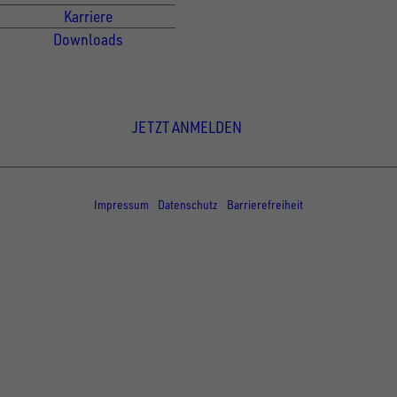
Karriere
Downloads
Newsletter Anmeldung
JETZT ANMELDEN
© Copyright - UNSINN Fahrzeugtechnik
Impressum
Datenschutz
Barrierefreiheit