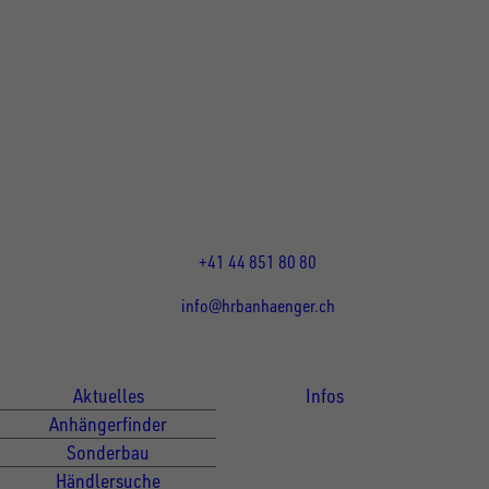
UNSINN Fahrzeugtechnik Standort Schweiz
HRB Heinemann AG
Wehntalerstrasse 5
8155
Nassenwil
CH
Öffnungszeiten:
Mo-Fr: 07:30 - 12:00 Uhr
13:15 - 17:30 Uhr
+41 44 851 80 80
info@hrbanhaenger.ch
Für Kunden
Für Händler
Aktuelles
Infos
Anhängerfinder
Sonderbau
Händlersuche