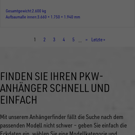
Gesamtgewicht
2.600 kg
Aufbaumaße innen
3.660 × 1.750 × 1.940 mm
Aktuelle
1
Seite
2
Seite
3
Seite
4
Seite
5
Nächste
››
Letzte
Letzte »
…
Seite
Seite
Seite
FINDEN SIE IHREN PKW-
ANHÄNGER SCHNELL UND
EINFACH
Mit unserem Anhängerfinder fällt die Suche nach dem
passenden Modell nicht schwer – geben Sie einfach die
Eckdaten ein, wählen Sie eine Modellkategorie und