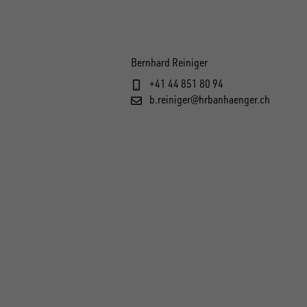
Bernhard Reiniger
+41 44 851 80 94
b.reiniger@hrbanhaenger.ch