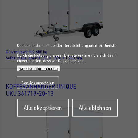
Cookies helfen uns bei der Bereitstellung unserer Dienste.
Gesamtgewicht
2.600 kg
Durch die Nutzung unserer Dienste erklären Sie sich damit
Aufbaumaße innen
3.050 × 1.570 × 1.940 mm
einverstanden, dass wir Cookies setzen.
weitere Informationen
Cookies auswählen
KOFFERANHÄNGER UNIQUE
UKU 361719-20-13
Zustimmung
Alle akzeptieren
Alle ablehnen
zurückziehen