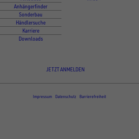
Anhängerfinder
Sonderbau
Händlersuche
Karriere
Downloads
Newsletter Anmeldung
JETZT ANMELDEN
© Copyright - UNSINN Fahrzeugtechnik
Impressum
Datenschutz
Barrierefreiheit