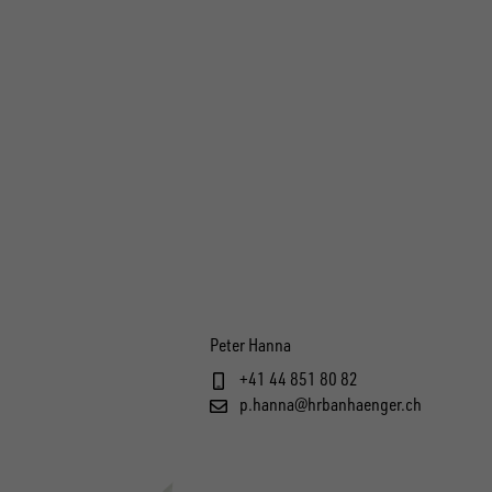
Peter Hanna
+41 44 851 80 82
p.hanna@hrbanhaenger.ch