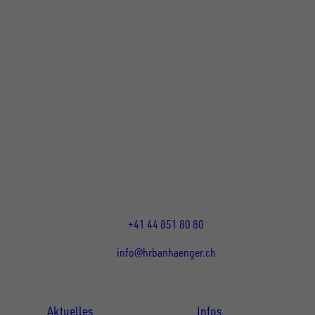
UNSINN Fahrzeugtechnik Standort Schweiz
HRB Heinemann AG
Wehntalerstrasse 5
8155
Nassenwil
CH
Öffnungszeiten:
Mo-Fr: 07:30 - 12:00 Uhr
13:15 - 17:30 Uhr
+41 44 851 80 80
info@hrbanhaenger.ch
Für Kunden
Für Händler
Aktuelles
Infos