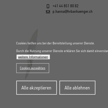
+41 44 851 80 82
p.hanna@hrbanhaenger.ch
Cookies helfen uns bei der Bereitstellung unserer Dienste.
Durch die Nutzung unserer Dienste erklären Sie sich damit einversta
weitere Informationen
Cookies auswählen
Zustimmung
Alle akzeptieren
Alle ablehnen
zurückziehen