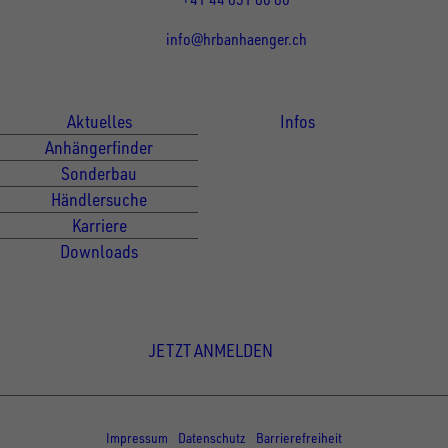
info@hrbanhaenger.ch
Für Kunden
Für Händler
Aktuelles
Infos
Anhängerfinder
Sonderbau
Händlersuche
Karriere
Downloads
Newsletter Anmeldung
JETZT ANMELDEN
© Copyright - UNSINN Fahrzeugtechnik
Impressum
Datenschutz
Barrierefreiheit