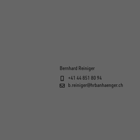
Bernhard Reiniger
+41 44 851 80 94
b.reiniger@hrbanhaenger.ch