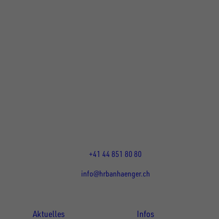
UNSINN Fahrzeugtechnik Standort Schweiz
HRB Heinemann AG
Wehntalerstrasse 5
8155
Nassenwil
CH
Öffnungszeiten:
Mo-Fr: 07:30 - 12:00 Uhr
13:15 - 17:30 Uhr
+41 44 851 80 80
info@hrbanhaenger.ch
Für Kunden
Für Händler
Aktuelles
Infos