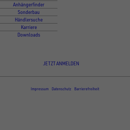
Anhängerfinder
Sonderbau
Händlersuche
Karriere
Downloads
Newsletter Anmeldung
JETZT ANMELDEN
© Copyright - UNSINN Fahrzeugtechnik
Impressum
Datenschutz
Barrierefreiheit