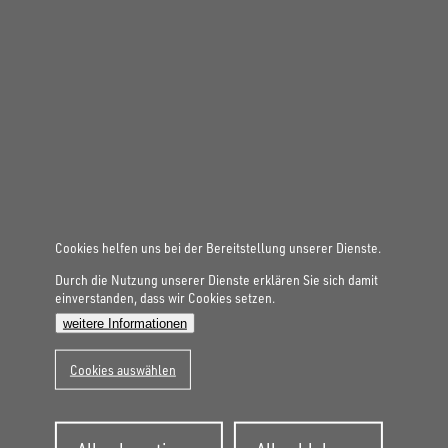
Gesamtgewicht
3.000 kg
Aufbaumaße innen
4.860 × 2.040 × 350 mm
MASCHINENTRANSPORTER
UM 4820-35-13
Cookies helfen uns bei der Bereitstellung unserer Dienste.
Durch die Nutzung unserer Dienste erklären Sie sich damit
einverstanden, dass wir Cookies setzen.
weitere Informationen
Cookies auswählen
Zustimmung
Gesamtgewicht
3.500 kg
zurückziehen