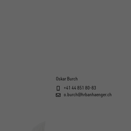
Oskar Burch
+41 44 851 80-83
o.burch@hrbanhaenger.ch