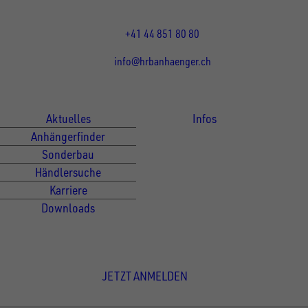
13:15 - 17:30 Uhr
+41 44 851 80 80
info@hrbanhaenger.ch
Für Kunden
Für Händler
Aktuelles
Infos
Anhängerfinder
Sonderbau
Händlersuche
Karriere
Downloads
Newsletter Anmeldung
JETZT ANMELDEN