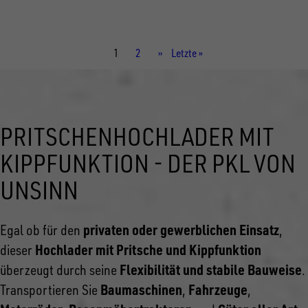
Aufbaumaße innen
4.860 × 2.440 × 350 mm
Aktuelle
1
Seite
2
Nächste
››
Letzte
Letzte »
Seite
Seite
Seite
PRITSCHENHOCHLADER MIT
KIPPFUNKTION - DER PKL VON
UNSINN
privaten oder gewerblichen Einsatz
Egal ob für den
,
Hochlader mit Pritsche und Kippfunktion
dieser
Flexibilität und stabile Bauweise
überzeugt durch seine
.
Baumaschinen
Fahrzeuge
Transportieren Sie
,
,