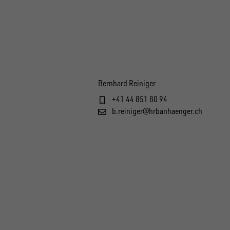
Bernhard Reiniger
+41 44 851 80 94
b.reiniger@hrbanhaenger.ch