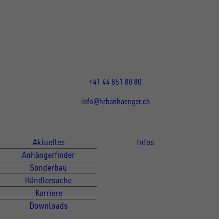
HRB Heinemann AG
Wehntalerstrasse 5
8155
Nassenwil
CH
Öffnungszeiten:
Mo-Fr: 07:30 - 12:00 Uhr
13:15 - 17:30 Uhr
+41 44 851 80 80
info@hrbanhaenger.ch
Für Kunden
Für Händler
Aktuelles
Infos
Anhängerfinder
Sonderbau
Händlersuche
Karriere
Downloads