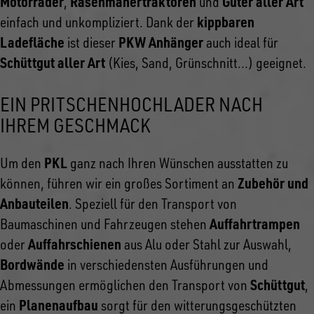
Motorräder
Rasenmähertraktoren
Güter aller Art
,
und
kippbaren
einfach und unkompliziert. Dank der
Ladefläche
PKW Anhänger
ist dieser
auch ideal für
Schüttgut aller Art
(Kies, Sand, Grünschnitt...) geeignet.
EIN PRITSCHENHOCHLADER NACH
IHREM GESCHMACK
PKL
Um den
ganz nach Ihren Wünschen ausstatten zu
Zubehör und
können, führen wir ein großes Sortiment an
Anbauteilen
. Speziell für den Transport von
Auffahrtrampen
Baumaschinen und Fahrzeugen stehen
Auffahrschienen
oder
aus Alu oder Stahl zur Auswahl,
Bordwände
in verschiedensten Ausführungen und
Schüttgut
Abmessungen ermöglichen den Transport von
,
Planenaufbau
ein
sorgt für den witterungsgeschützten