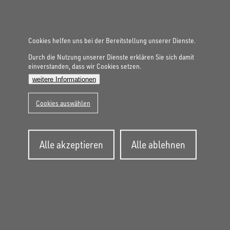
MASCHINENTRANSPORTER
UM 4820-35-13
Cookies helfen uns bei der Bereitstellung unserer Dienste.
Durch die Nutzung unserer Dienste erklären Sie sich damit
Gesamtgewicht
3.500 kg
einverstanden, dass wir Cookies setzen.
Aufbaumaße innen
4.860 × 2.040 × 350 mm
weitere Informationen
Cookies auswählen
MASCHINENTRANSPORTER
UM 4824-30-10
Zustimmung
Alle akzeptieren
Alle ablehnen
zurückziehen