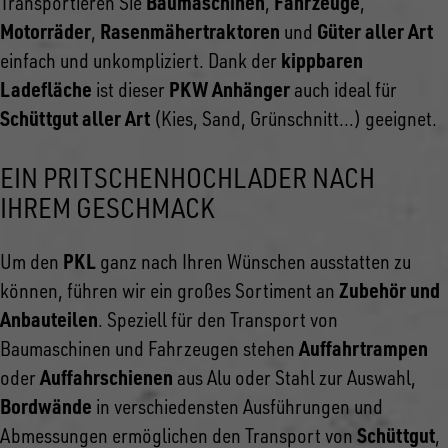
Baumaschinen
Fahrzeuge
Transportieren Sie
,
,
Motorräder
Rasenmähertraktoren
Güter aller Art
,
und
kippbaren
einfach und unkompliziert. Dank der
Ladefläche
PKW Anhänger
ist dieser
auch ideal für
Schüttgut aller Art
(Kies, Sand, Grünschnitt...) geeignet.
EIN PRITSCHENHOCHLADER NACH
IHREM GESCHMACK
PKL
Um den
ganz nach Ihren Wünschen ausstatten zu
Zubehör und
können, führen wir ein großes Sortiment an
Anbauteilen
. Speziell für den Transport von
Auffahrtrampen
Baumaschinen und Fahrzeugen stehen
Auffahrschienen
oder
aus Alu oder Stahl zur Auswahl,
Bordwände
in verschiedensten Ausführungen und
Schüttgut
Abmessungen ermöglichen den Transport von
,