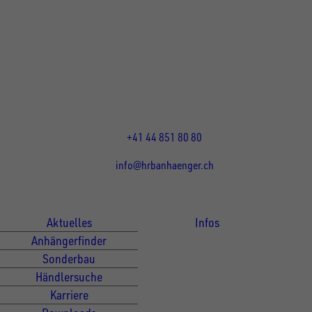
UNSINN Fahrzeugtechnik Standort Schweiz
HRB Heinemann AG
Wehntalerstrasse 5
8155
Nassenwil
CH
Öffnungszeiten:
Mo-Fr: 07:30 - 12:00 Uhr
13:15 - 17:30 Uhr
+41 44 851 80 80
info@hrbanhaenger.ch
Für Kunden
Für Händler
Aktuelles
Infos
Anhängerfinder
Sonderbau
Händlersuche
Karriere