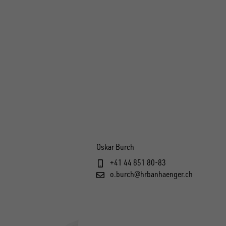
Oskar Burch
+41 44 851 80-83
o.burch@hrbanhaenger.ch