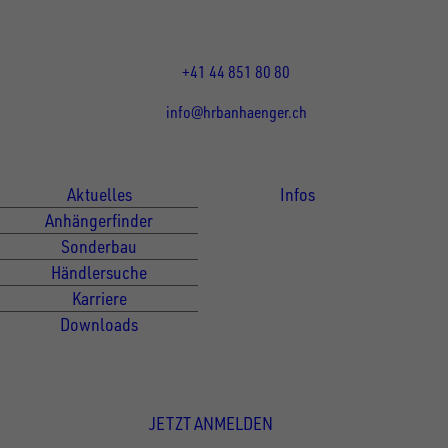
Mo-Fr: 07:30 - 12:00 Uhr
13:15 - 17:30 Uhr
+41 44 851 80 80
info@hrbanhaenger.ch
Für Kunden
Für Händler
Aktuelles
Infos
Anhängerfinder
Sonderbau
Händlersuche
Karriere
Downloads
Newsletter Anmeldung
JETZT ANMELDEN