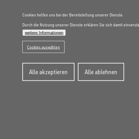
Cookies helfen uns bei der Bereitstellung unserer Dienste.
Durch die Nutzung unserer Dienste erklären Sie sich damit einverst
FOLGE UNS AUF SOCIAL MEDIA
weitere Informationen
Cookies auswählen
Zustimmung
Alle akzeptieren
Alle ablehnen
zurückziehen
UNSINN Fahrzeugtechnik Standort Schweiz
HRB Heinemann AG
Wehntalerstrasse 5
8155
Nassenwil
CH
Öffnungszeiten: