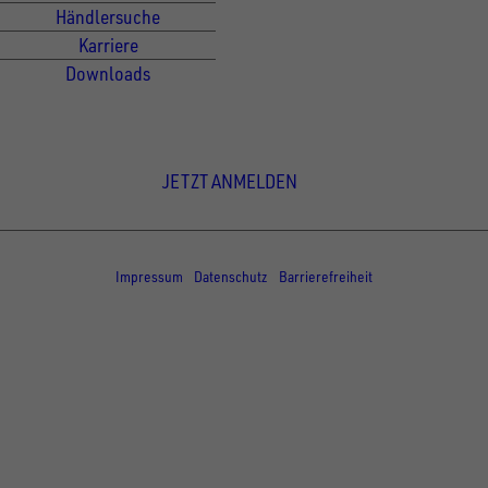
Händlersuche
Karriere
Downloads
Newsletter Anmeldung
JETZT ANMELDEN
© Copyright - UNSINN Fahrzeugtechnik
Impressum
Datenschutz
Barrierefreiheit