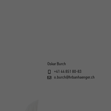
Oskar Burch
+41 44 851 80-83
o.burch@hrbanhaenger.ch