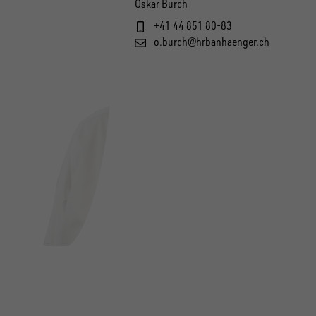
Oskar Burch
+41 44 851 80-83
o.burch@hrbanhaenger.ch