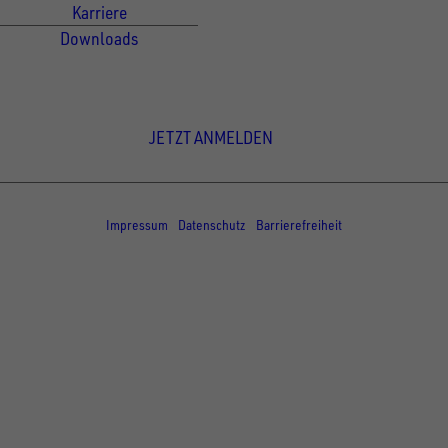
Karriere
Downloads
Newsletter Anmeldung
JETZT ANMELDEN
© Copyright - UNSINN Fahrzeugtechnik
Impressum
Datenschutz
Barrierefreiheit