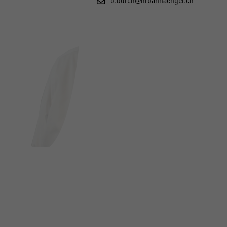
o.burch@hrbanhaenger.ch