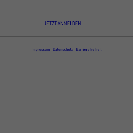
Newsletter Anmeldung
JETZT ANMELDEN
© Copyright - UNSINN Fahrzeugtechnik
Impressum
Datenschutz
Barrierefreiheit