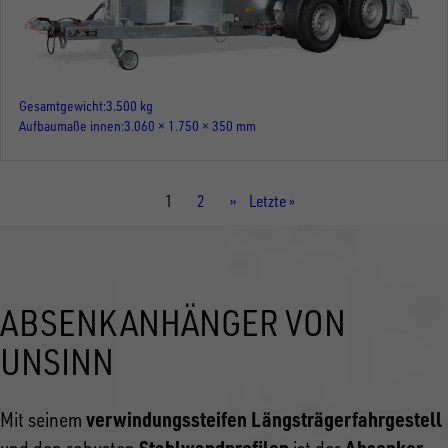
Gesamtgewicht
3.500 kg
Aufbaumaße innen
3.060 × 1.750 × 350 mm
Aktuelle
1
Seite
2
Nächste
››
Letzte
Letzte »
Seite
Seite
Seite
ABSENKANHÄNGER VON
UNSINN
verwindungssteifen Längsträgerfahrgestell
Mit seinem
Stahlwandprofilen
Absenker