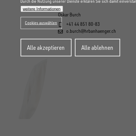
Durch die Nutzung unserer Dienste erklären Sie sich damit einversta
weitere Informationen
Oskar Burch
Cookies auswählen
+41 44 851 80-83
o.burch@hrbanhaenger.ch
Zustimmung
Alle akzeptieren
Alle ablehnen
zurückziehen