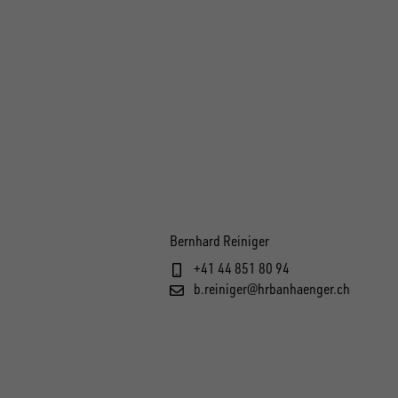
Bernhard Reiniger
+41 44 851 80 94
b.reiniger@hrbanhaenger.ch