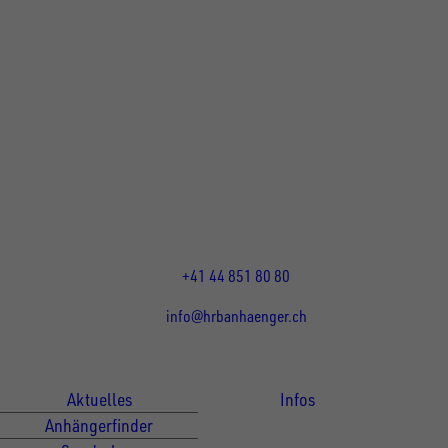
UNSINN Fahrzeugtechnik Standort Schweiz
HRB Heinemann AG
Wehntalerstrasse 5
8155
Nassenwil
CH
Öffnungszeiten:
Mo-Fr: 07:30 - 12:00 Uhr
13:15 - 17:30 Uhr
+41 44 851 80 80
info@hrbanhaenger.ch
Für Kunden
Für Händler
Aktuelles
Infos
Anhängerfinder