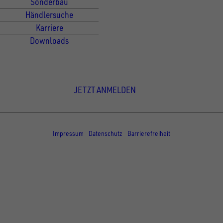
Sonderbau
Händlersuche
Karriere
Downloads
Newsletter Anmeldung
JETZT ANMELDEN
© Copyright - UNSINN Fahrzeugtechnik
Impressum
Datenschutz
Barrierefreiheit