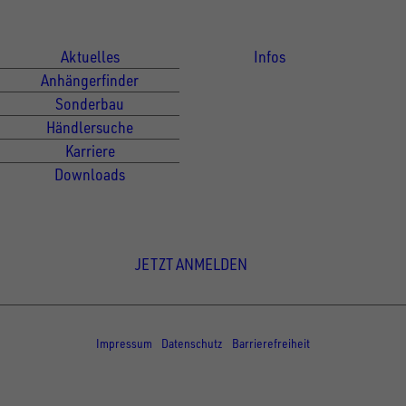
Für Kunden
Für Händler
Aktuelles
Infos
Anhängerfinder
Sonderbau
Händlersuche
Karriere
Downloads
Newsletter Anmeldung
JETZT ANMELDEN
© Copyright - UNSINN Fahrzeugtechnik
Impressum
Datenschutz
Barrierefreiheit