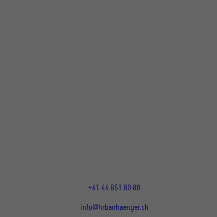
UNSINN Fahrzeugtechnik Standort Schweiz
HRB Heinemann AG
Wehntalerstrasse 5
8155
Nassenwil
CH
Öffnungszeiten:
Mo-Fr: 07:30 - 12:00 Uhr
13:15 - 17:30 Uhr
+41 44 851 80 80
info@hrbanhaenger.ch