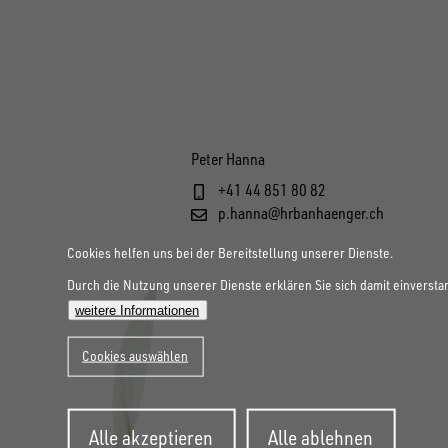
Peter Hanna
+41 44 851 80 82
p.hanna@hrbanhaenger.ch
Cookies helfen uns bei der Bereitstellung unserer Dienste.
Durch die Nutzung unserer Dienste erklären Sie sich damit einversta
weitere Informationen
Cookies auswählen
Zustimmung
Alle akzeptieren
Alle ablehnen
zurückziehen