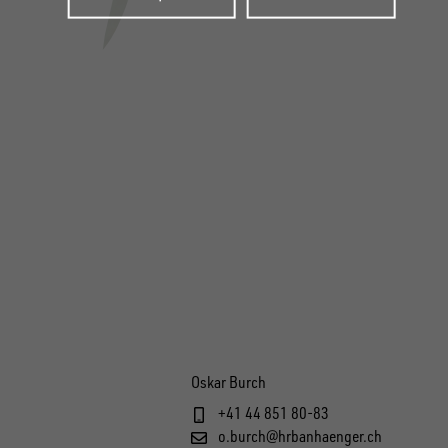
Oskar Burch
+41 44 851 80-83
o.burch@hrbanhaenger.ch