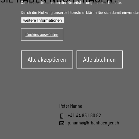
Cookies helfen uns bei der Bereitstellung unserer Dienste.
Durch die Nutzung unserer Dienste erklären Sie sich damit einversta
weitere Informationen
Cookies auswählen
Zustimmung
Alle akzeptieren
Alle ablehnen
zurückziehen
Peter Hanna
+41 44 851 80 82
p.hanna@hrbanhaenger.ch