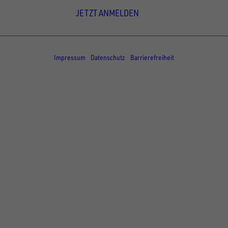
JETZT ANMELDEN
© Copyright - UNSINN Fahrzeugtechnik
Impressum
Datenschutz
Barrierefreiheit