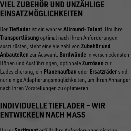
VIEL ZUBEHÖR UND UNZÄHLIGE
EINSATZMÖGLICHKEITEN
Tieflader
Allround- Talent
Der
ist ein wahres
. Um Ihre
Transportlösung
optimal nach Ihren Anforderungen
Zubehör und
auszurüsten, steht eine Vielzahl von
Anbauteilen
Bordwände
zur Auswahl.
in verschiedensten
Zurrösen
Höhen und Ausführungen, optionale
zur
Planenaufbau
Ersatzräder
Ladesicherung, ein
oder
sind
nur einige Adaptierungsmöglichkeiten, um Ihren Anhänger
nach Ihren Vorstellungen zu optimieren.
INDIVIDUELLE TIEFLADER – WIR
ENTWICKELN NACH MASS
Sortiment
Unser
erfüllt Ihre Anforderungen nicht zu