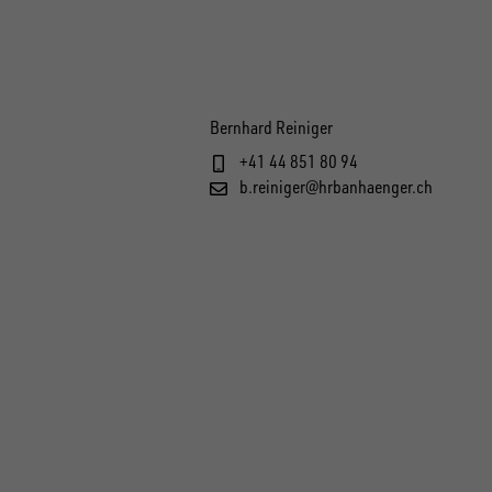
Bernhard Reiniger
+41 44 851 80 94
b.reiniger@hrbanhaenger.ch