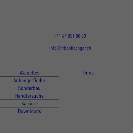
8155
Nassenwil
CH
Öffnungszeiten:
Mo-Fr: 07:30 - 12:00 Uhr
13:15 - 17:30 Uhr
+41 44 851 80 80
info@hrbanhaenger.ch
Für Kunden
Für Händler
Aktuelles
Infos
Anhängerfinder
Sonderbau
Händlersuche
Karriere
Downloads
Newsletter Anmeldung