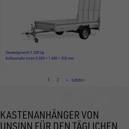
Gesamtgewicht
1.300 kg
Aufbaumaße innen
2.500 × 1.400 × 350 mm
Aktuelle
1
Seite
2
Nächste
››
Letzte
Letzte »
Seite
Seite
Seite
KASTENANHÄNGER VON
UNSINN FÜR DEN TÄGLICHEN