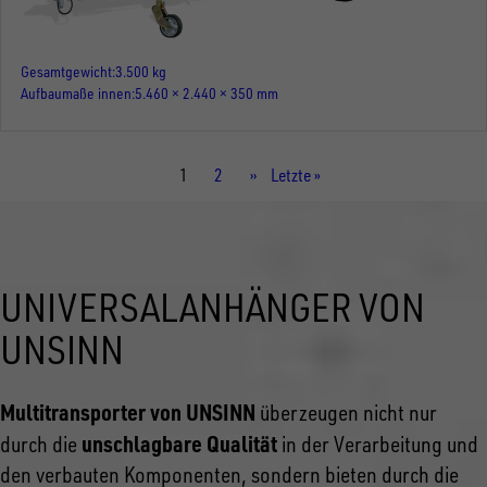
Gesamtgewicht
3.500 kg
Aufbaumaße innen
5.460 × 2.440 × 350 mm
Aktuelle
1
Seite
2
Nächste
››
Letzte
Letzte »
Seite
Seite
Seite
UNIVERSALANHÄNGER VON
UNSINN
Multitransporter von UNSINN
überzeugen nicht nur
unschlagbare Qualität
durch die
in der Verarbeitung und
den verbauten Komponenten, sondern bieten durch die