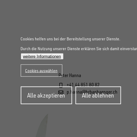
Cookies helfen uns bei der Bereitstellung unserer Dienste.
Durch die Nutzung unserer Dienste erklären Sie sich damit einversta
weitere Informationen
Cookies auswählen
Peter Hanna
+41 44 851 80 82
Zustimmung
p.hanna@hrbanhaenger.ch
Alle akzeptieren
Alle ablehnen
zurückziehen