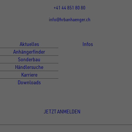
13:15 - 17:30 Uhr
+41 44 851 80 80
info@hrbanhaenger.ch
Für Kunden
Für Händler
Aktuelles
Infos
Anhängerfinder
Sonderbau
Händlersuche
Karriere
Downloads
Newsletter Anmeldung
JETZT ANMELDEN
© Copyright - UNSINN Fahrzeugtechnik