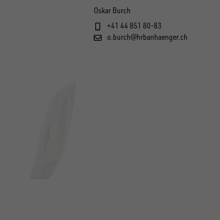
Oskar Burch
+41 44 851 80-83
o.burch@hrbanhaenger.ch