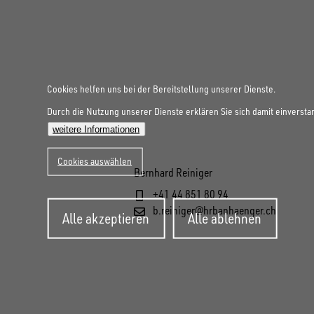
Cookies helfen uns bei der Bereitstellung unserer Dienste.
Durch die Nutzung unserer Dienste erklären Sie sich damit einversta
weitere Informationen
Cookies auswählen
Bernhard Reiniger
+41 44 851 80 94
Zustimmung
b.reiniger@hrbanhaenger.ch
Alle akzeptieren
Alle ablehnen
zurückziehen