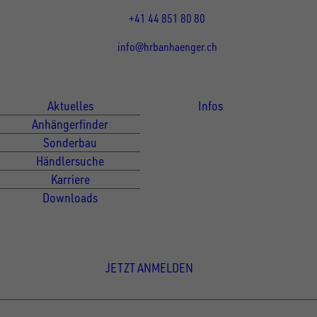
13:15 - 17:30 Uhr
+41 44 851 80 80
info@hrbanhaenger.ch
Für Kunden
Für Händler
Aktuelles
Infos
Anhängerfinder
Sonderbau
Händlersuche
Karriere
Downloads
Newsletter Anmeldung
JETZT ANMELDEN
© Copyright - UNSINN Fahrzeugtechnik