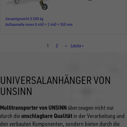
Gesamtgewicht
3.500 kg
Aufbaumaße innen
5.460 × 2.440 × 350 mm
Aktuelle
1
Seite
2
Nächste
››
Letzte
Letzte »
Seite
Seite
Seite
UNIVERSALANHÄNGER VON
UNSINN
Multitransporter von UNSINN
überzeugen nicht nur
unschlagbare Qualität
durch die
in der Verarbeitung und
den verbauten Komponenten, sondern bieten durch die