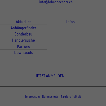
info@hrbanhaenger.ch
Für Kunden
Für Händler
Aktuelles
Infos
Anhängerfinder
Sonderbau
Händlersuche
Karriere
Downloads
Newsletter Anmeldung
JETZT ANMELDEN
© Copyright - UNSINN Fahrzeugtechnik
Impressum
Datenschutz
Barrierefreiheit