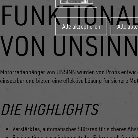
FUNKTIONA
Cookies auswählen
Zustimmung
Alle akzeptieren
Alle abl
zurückziehen
VON UNSIN
Motorradanhänger von UNSINN wurden von Profis entwickel
einsetzbar und bieten eine effektive Lösung für sichere M
DIE HIGHLIGHTS
Verstärktes, automatisches Stützrad für sicheres Ab
Einzigartiges, verwindungssteifes Fahrgestell für sic