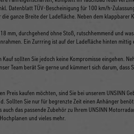
nkl. Datenblatt TÜV-Bescheinigung für 100 km/h-Zulassun
 die ganze Breite der Ladefläche. Neben dem klappbarer K
e, 18 mm, durchgehend ohne Stoß, rutschhemmend und was
ahmen. Ein Zurrring ist auf der Ladefläche hinten mittig 
im Kauf sollten Sie jedoch keine Kompromisse eingehen. Neh
Unser Team berät Sie gerne und kümmert sich darum, dass 
n Preis kaufen möchten, sind Sie bei unserem UNSINN Gebr
nd. Sollten Sie nur für begrenzte Zeit einen Anhänger ben
ns auch das passende Zubehör zu Ihrem UNSINN Motorradan
Hochplanen und vieles mehr.