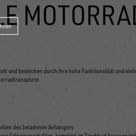
LE MOTORR
ehnen
N
t und bestechen durch ihre hohe Funktionalität und einfa
otorradtransporte.
stellen des beladenen Anhängers
here Fahreigenschaften, komplett im Tauchbad feuerverzinkt