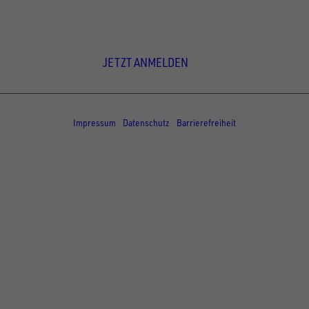
Newsletter Anmeldung
JETZT ANMELDEN
© Copyright - UNSINN Fahrzeugtechnik
Impressum
Datenschutz
Barrierefreiheit