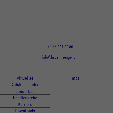
UNSINN Fahrzeugtechnik Standort Schweiz
HRB Heinemann AG
Wehntalerstrasse 5
8155
Nassenwil
CH
Öffnungszeiten:
Mo-Fr: 07:30 - 12:00 Uhr
13:15 - 17:30 Uhr
+41 44 851 80 80
info@hrbanhaenger.ch
Für Kunden
Für Händler
Aktuelles
Infos
Anhängerfinder
Sonderbau
Händlersuche
Karriere
Downloads