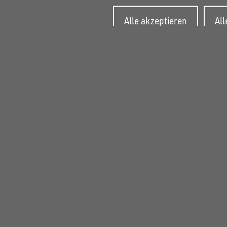
Zusti
Alle akzeptieren
Al
zurüc