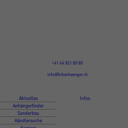
UNSINN Fahrzeugtechnik Standort Schweiz
HRB Heinemann AG
Wehntalerstrasse 5
8155
Nassenwil
CH
Öffnungszeiten:
Mo-Fr: 07:30 - 12:00 Uhr
13:15 - 17:30 Uhr
+41 44 851 80 80
info@hrbanhaenger.ch
Für Kunden
Für Händler
Aktuelles
Infos
Anhängerfinder
Sonderbau
Händlersuche
Karriere