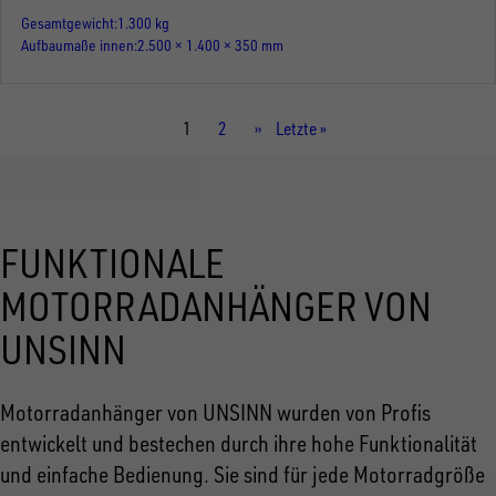
Gesamtgewicht
1.300 kg
Aufbaumaße innen
2.500 × 1.400 × 350 mm
Aktuelle
1
Seite
2
Nächste
››
Letzte
Letzte »
Seite
Seite
Seite
FUNKTIONALE
MOTORRADANHÄNGER VON
UNSINN
Motorradanhänger von UNSINN wurden von Profis
entwickelt und bestechen durch ihre hohe Funktionalität
und einfache Bedienung. Sie sind für jede Motorradgröße