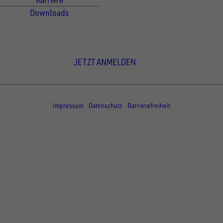
Downloads
Newsletter Anmeldung
JETZT ANMELDEN
© Copyright - UNSINN Fahrzeugtechnik
Impressum
Datenschutz
Barrierefreiheit