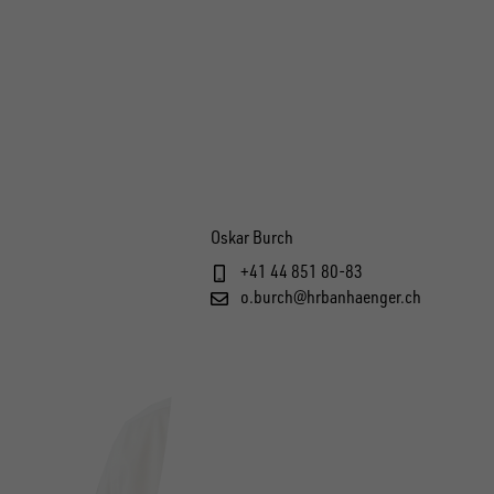
Oskar Burch
+41 44 851 80-83
o.burch@hrbanhaenger.ch