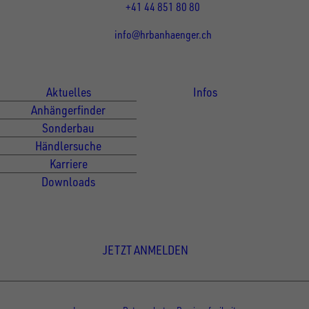
+41 44 851 80 80
info@hrbanhaenger.ch
Für Kunden
Für Händler
Aktuelles
Infos
Anhängerfinder
Sonderbau
Händlersuche
Karriere
Downloads
Newsletter Anmeldung
JETZT ANMELDEN
© Copyright - UNSINN Fahrzeugtechnik