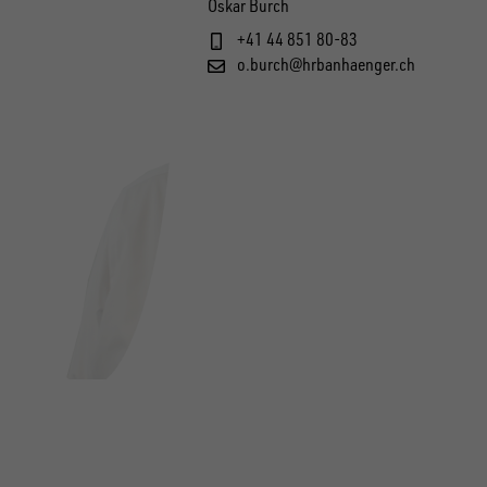
Oskar Burch
+41 44 851 80-83
o.burch@hrbanhaenger.ch