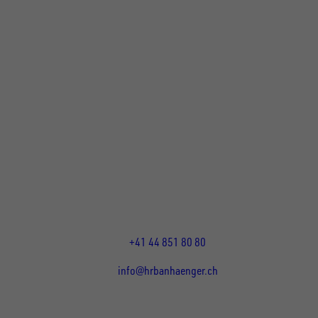
UNSINN Fahrzeugtechnik Standort Schweiz
HRB Heinemann AG
Wehntalerstrasse 5
8155
Nassenwil
CH
Öffnungszeiten:
Mo-Fr: 07:30 - 12:00 Uhr
13:15 - 17:30 Uhr
+41 44 851 80 80
info@hrbanhaenger.ch
Für Kunden
Für Händler