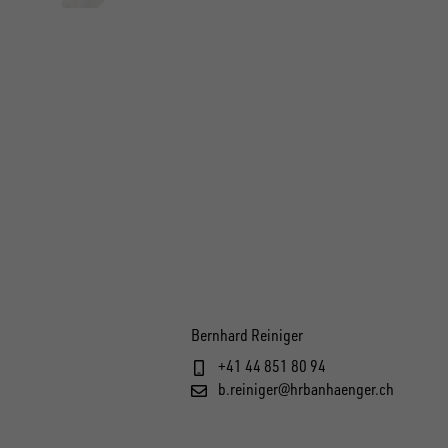
Bernhard Reiniger
+41 44 851 80 94
b.reiniger@hrbanhaenger.ch