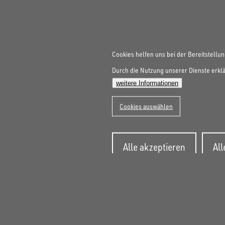
Cookies helfen uns bei der Bereitstellun
Durch die Nutzung unserer Dienste erklä
weitere Informationen
Cookies auswählen
Zusti
Alle akzeptieren
Al
zurüc