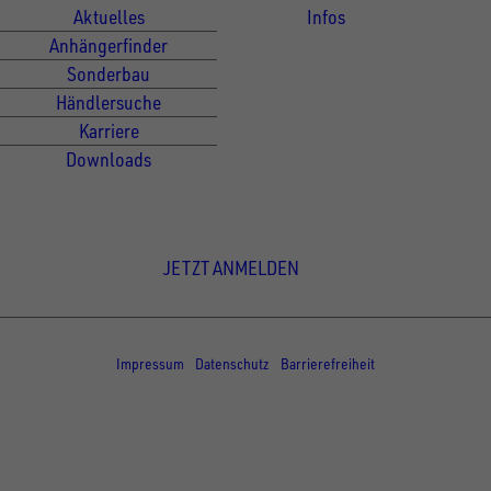
Aktuelles
Infos
Anhängerfinder
Sonderbau
Händlersuche
Karriere
Downloads
Newsletter Anmeldung
JETZT ANMELDEN
© Copyright - UNSINN Fahrzeugtechnik
Impressum
Datenschutz
Barrierefreiheit