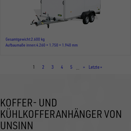
Gesamtgewicht
2.600 kg
Aufbaumaße innen
4.260 × 1.750 × 1.940 mm
Aktuelle
1
Seite
2
Seite
3
Seite
4
Seite
5
Nächste
››
Letzte
Letzte »
…
Seite
Seite
Seite
KOFFER- UND
KÜHLKOFFERANHÄNGER VON
UNSINN