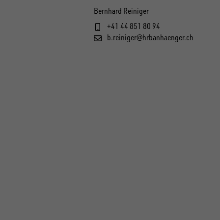
Bernhard Reiniger
+41 44 851 80 94
b.reiniger@hrbanhaenger.ch