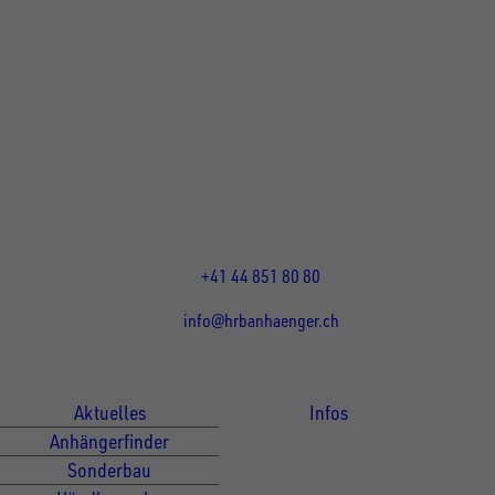
UNSINN Fahrzeugtechnik Standort Schweiz
HRB Heinemann AG
Wehntalerstrasse 5
8155
Nassenwil
CH
Öffnungszeiten:
Mo-Fr: 07:30 - 12:00 Uhr
13:15 - 17:30 Uhr
+41 44 851 80 80
info@hrbanhaenger.ch
Für Kunden
Für Händler
Aktuelles
Infos
Anhängerfinder
Sonderbau