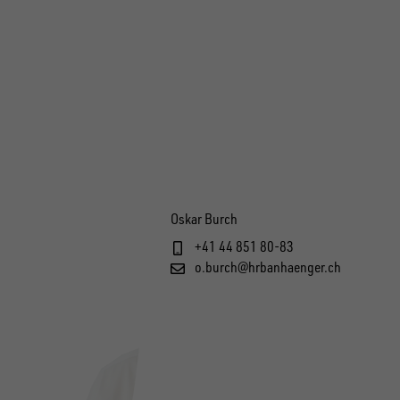
Oskar Burch
+41 44 851 80-83
o.burch@hrbanhaenger.ch