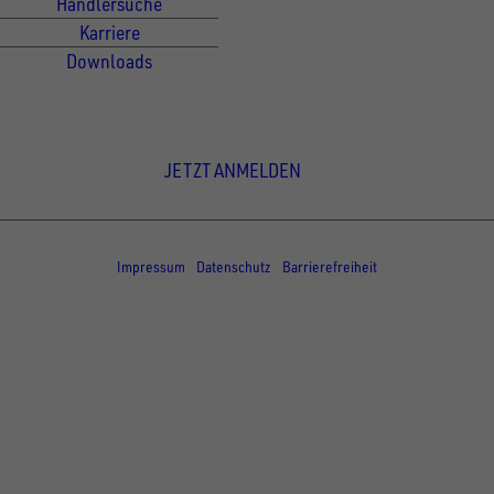
Händlersuche
Karriere
Downloads
Newsletter Anmeldung
JETZT ANMELDEN
© Copyright - UNSINN Fahrzeugtechnik
Impressum
Datenschutz
Barrierefreiheit