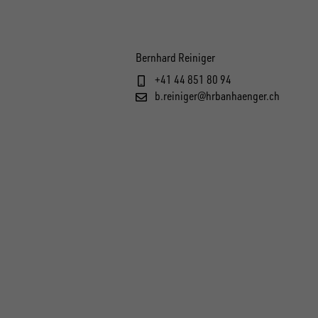
Bernhard Reiniger
+41 44 851 80 94
b.reiniger@hrbanhaenger.ch