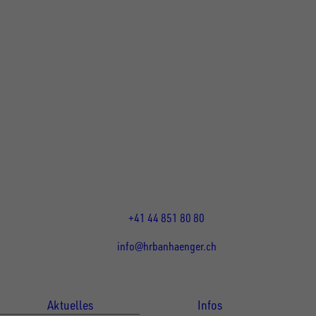
UNSINN Fahrzeugtechnik Standort Schweiz
HRB Heinemann AG
Wehntalerstrasse 5
8155
Nassenwil
CH
Öffnungszeiten:
Mo-Fr: 07:30 - 12:00 Uhr
13:15 - 17:30 Uhr
+41 44 851 80 80
info@hrbanhaenger.ch
Für Kunden
Für Händler
Aktuelles
Infos