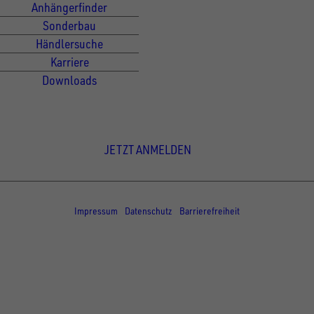
Anhängerfinder
Sonderbau
Händlersuche
Karriere
Downloads
Newsletter Anmeldung
JETZT ANMELDEN
© Copyright - UNSINN Fahrzeugtechnik
Impressum
Datenschutz
Barrierefreiheit