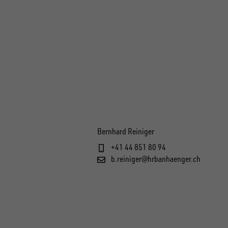
Bernhard Reiniger
+41 44 851 80 94
b.reiniger@hrbanhaenger.ch