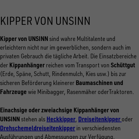
KIPPER VON UNSINN
Kipper von UNSINN
sind wahre Multitalente und
erleichtern nicht nur im gewerblichen, sondern auch im
privaten Gebrauch die tägliche Arbeit. Die Einsatzbereiche
Kippanhänger
Schüttgut
der
reichen vom Transport von
(Erde, Späne, Schutt, Rindenmulch, Kies usw.) bis zur
Baumaschinen und
sicheren Beförderung kleinerer
Fahrzeuge
wie Minibagger, Rasenmäher oderTraktoren.
Einachsige oder zweiachsige Kippanhänger von
UNSINN
Heckkipper
Dreiseitenkipper
stehen als
,
oder
Drehschemeldreiseitenkipper
in verschiedensten
Ausführungen und Abmessungen zur Verfügung.