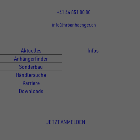
13:15 - 17:30 Uhr
+41 44 851 80 80
info@hrbanhaenger.ch
Für Kunden
Für Händler
Aktuelles
Infos
Anhängerfinder
Sonderbau
Händlersuche
Karriere
Downloads
Newsletter Anmeldung
JETZT ANMELDEN