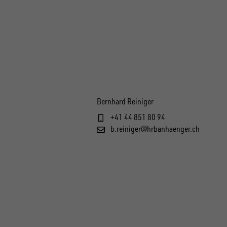
Bernhard Reiniger
+41 44 851 80 94
b.reiniger@hrbanhaenger.ch