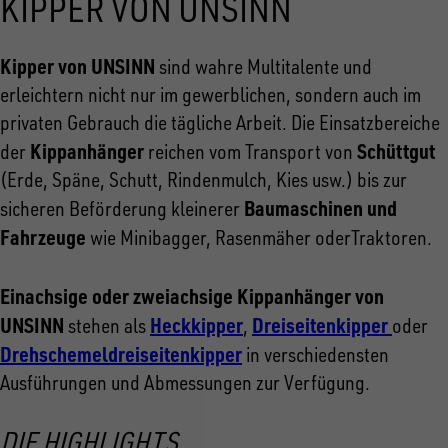
KIPPER VON UNSINN
Kipper von UNSINN
sind wahre Multitalente und
erleichtern nicht nur im gewerblichen, sondern auch im
privaten Gebrauch die tägliche Arbeit. Die Einsatzbereiche
Kippanhänger
Schüttgut
der
reichen vom Transport von
(Erde, Späne, Schutt, Rindenmulch, Kies usw.) bis zur
Baumaschinen und
sicheren Beförderung kleinerer
Fahrzeuge
wie Minibagger, Rasenmäher oderTraktoren.
Einachsige oder zweiachsige Kippanhänger von
UNSINN
Heckkipper
Dreiseitenkipper
stehen als
,
oder
Drehschemeldreiseitenkipper
in verschiedensten
Ausführungen und Abmessungen zur Verfügung.
DIE HIGHLIGHTS