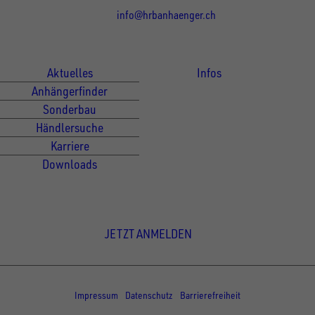
info@hrbanhaenger.ch
Für Kunden
Für Händler
Aktuelles
Infos
Anhängerfinder
Sonderbau
Händlersuche
Karriere
Downloads
Newsletter Anmeldung
JETZT ANMELDEN
© Copyright - UNSINN Fahrzeugtechnik
Impressum
Datenschutz
Barrierefreiheit