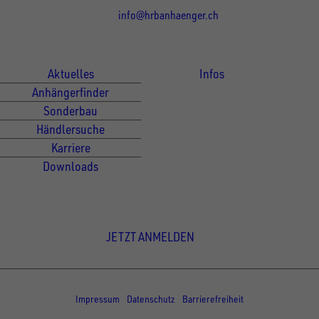
info@hrbanhaenger.ch
Für Kunden
Für Händler
Aktuelles
Infos
Anhängerfinder
Sonderbau
Händlersuche
Karriere
Downloads
Newsletter Anmeldung
JETZT ANMELDEN
© Copyright - UNSINN Fahrzeugtechnik
Impressum
Datenschutz
Barrierefreiheit