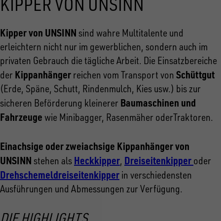
KIPPER VON UNSINN
Kipper von UNSINN
sind wahre Multitalente und
erleichtern nicht nur im gewerblichen, sondern auch im
privaten Gebrauch die tägliche Arbeit. Die Einsatzbereiche
Kippanhänger
Schüttgut
der
reichen vom Transport von
(Erde, Späne, Schutt, Rindenmulch, Kies usw.) bis zur
Baumaschinen und
sicheren Beförderung kleinerer
Fahrzeuge
wie Minibagger, Rasenmäher oderTraktoren.
Einachsige oder zweiachsige Kippanhänger von
UNSINN
Heckkipper
Dreiseitenkipper
stehen als
,
oder
Drehschemeldreiseitenkipper
in verschiedensten
Ausführungen und Abmessungen zur Verfügung.
DIE HIGHLIGHTS