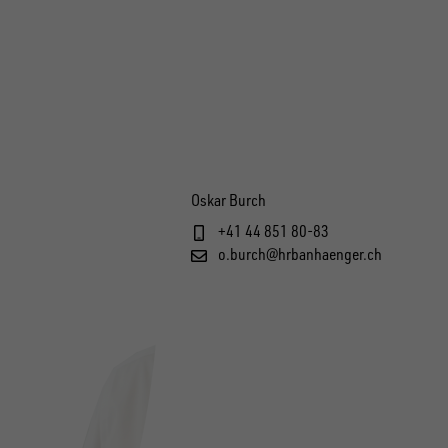
Oskar Burch
+41 44 851 80-83
o.burch@hrbanhaenger.ch