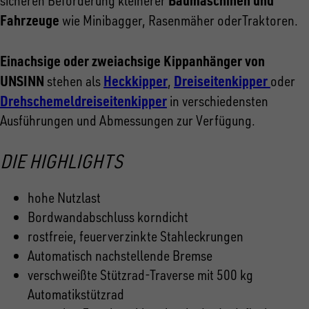
sicheren Beförderung kleinerer
Fahrzeuge
wie Minibagger, Rasenmäher oderTraktoren.
Einachsige oder zweiachsige Kippanhänger von
UNSINN
Heckkipper
Dreiseitenkipper
stehen als
,
oder
Drehschemeldreiseitenkipper
in verschiedensten
Ausführungen und Abmessungen zur Verfügung.
DIE HIGHLIGHTS
hohe Nutzlast
Bordwandabschluss korndicht
rostfreie, feuerverzinkte Stahleckrungen
Automatisch nachstellende Bremse
verschweißte Stützrad-Traverse mit 500 kg
Automatikstützrad