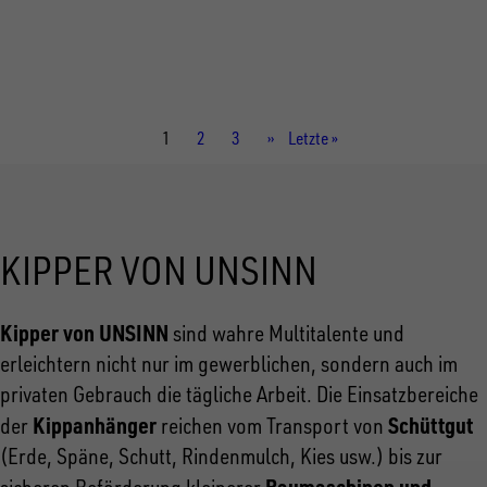
Gesamtgewicht
3.000 kg
Aufbaumaße innen
3.060 × 1.750 × 350 mm
Aktuelle
1
Seite
2
Seite
3
Nächste
››
Letzte
Letzte »
Seite
Seite
Seite
KIPPER VON UNSINN
Kipper von UNSINN
sind wahre Multitalente und
erleichtern nicht nur im gewerblichen, sondern auch im
privaten Gebrauch die tägliche Arbeit. Die Einsatzbereiche
Kippanhänger
Schüttgut
der
reichen vom Transport von
(Erde, Späne, Schutt, Rindenmulch, Kies usw.) bis zur
Baumaschinen und