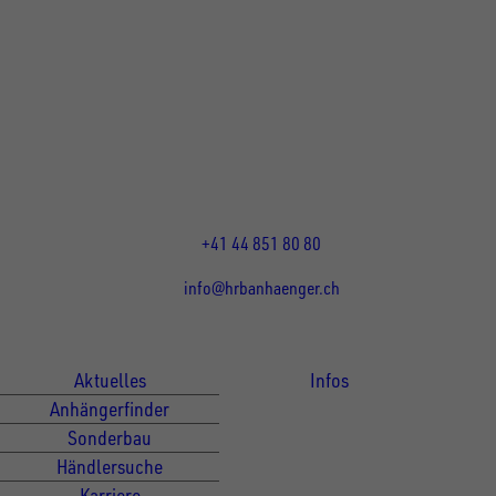
UNSINN Fahrzeugtechnik Standort Schweiz
HRB Heinemann AG
Wehntalerstrasse 5
8155
Nassenwil
CH
Öffnungszeiten:
Mo-Fr: 07:30 - 12:00 Uhr
13:15 - 17:30 Uhr
+41 44 851 80 80
info@hrbanhaenger.ch
Für Kunden
Für Händler
Aktuelles
Infos
Anhängerfinder
Sonderbau
Händlersuche
Karriere