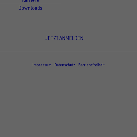
Downloads
Newsletter Anmeldung
JETZT ANMELDEN
© Copyright - UNSINN Fahrzeugtechnik
Impressum
Datenschutz
Barrierefreiheit