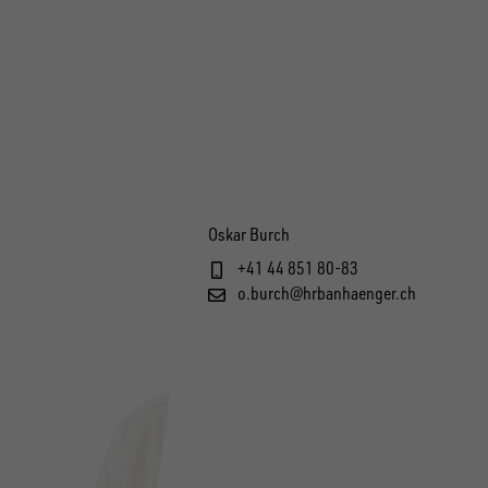
Oskar Burch
+41 44 851 80-83
o.burch@hrbanhaenger.ch