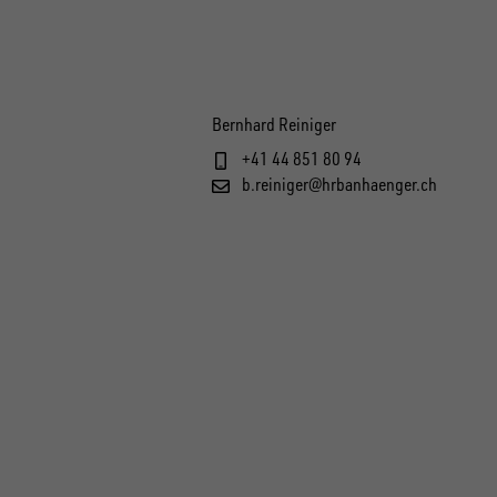
Bernhard Reiniger
+41 44 851 80 94
b.reiniger@hrbanhaenger.ch