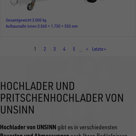
Gesamtgewicht
3.000 kg
Aufbaumaße innen
3.060 × 1.750 × 350 mm
Aktuelle
1
Seite
2
Seite
3
Seite
4
Seite
5
Nächste
››
Letzte
Letzte »
…
Seite
Seite
Seite
HOCHLADER UND
PRITSCHENHOCHLADER VON
UNSINN
Hochlader von UNSINN
gibt es in verschiedensten
Bauarten und Abmessungen
nach Ihren Bedürfnissen