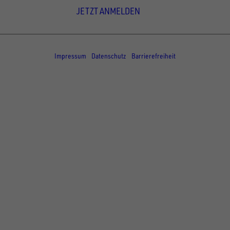
JETZT ANMELDEN
© Copyright - UNSINN Fahrzeugtechnik
Impressum
Datenschutz
Barrierefreiheit