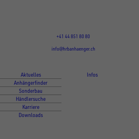
8155
Nassenwil
CH
Öffnungszeiten:
Mo-Fr: 07:30 - 12:00 Uhr
13:15 - 17:30 Uhr
+41 44 851 80 80
info@hrbanhaenger.ch
Für Kunden
Für Händler
Aktuelles
Infos
Anhängerfinder
Sonderbau
Händlersuche
Karriere
Downloads
Newsletter Anmeldung