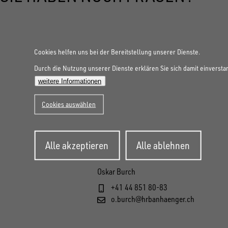
Cookies helfen uns bei der Bereitstellung unserer Dienste.
Durch die Nutzung unserer Dienste erklären Sie sich damit einversta
weitere Informationen
Cookies auswählen
Zustimmung
Alle akzeptieren
Alle ablehnen
zurückziehen
Oskar Burch
+41 44 851 80-83
o.burch@hrbanhaenger.ch